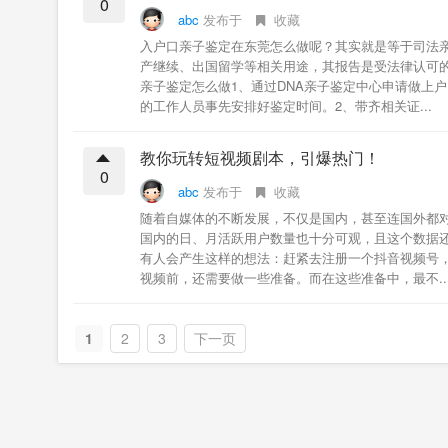
0
abc
发布于
收藏
入户口亲子鉴定在东莞怎么做呢？其实就是等于司法
产继续、出国留学等相关用途，其报告是受法律认可
亲子鉴定怎么做1、通过DNA亲子鉴定中心申请做上
的工作人员事先安排好鉴定时间。2、带齐相关证...
教你玩转短视频剧本，引爆热门！
0
abc
发布于
收藏
随着自媒体的不断发展，不仅是国内，甚至连国外
国内的日、月活跃用户数量也十分可观，且这个数据
有人会产生这样的想法：赶紧去注册一个抖音视频号
视频前，还需要做一些准备。而在这些准备中，最不..
1
2
3
下一页