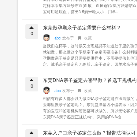
定样本采集方法纱布血(血痕、血斑)的采集方法清洁
宝可用足底血，挤出3-5滴米粒大小，用单...
东莞做孕期亲子鉴定需要什么材料？
0
abc
发布于
收藏
当我们在怀孕，这时候又出现疑惑不知道肚子里的孩
就能做，那么做这个孕期亲子鉴定需要准备什么材料
孕期做亲子鉴定是只需要提供样本，不需要提供其他
定、绒毛亲子鉴定和无创胎儿亲子鉴定。因羊水亲子鉴.
东莞DNA亲子鉴定去哪里做？首选正规机构
0
abc
发布于
收藏
相信有许多人都会以为做DNA亲子鉴定是在医院做的
去哪里做亲子鉴定呢？。东莞盛泽基因小编表示：因
有的医院和鉴定机构随便都可以做的。所以无论客户
东莞DNA亲子鉴定正规机构1、采用的DNA检...
东莞入户口亲子鉴定怎么做？报告法律认可