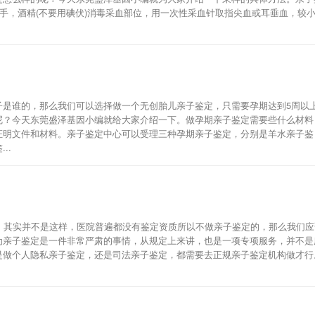
双手，酒精(不要用碘伏)消毒采血部位，用一次性采血针取指尖血或耳垂血，较
子是谁的，那么我们可以选择做一个无创胎儿亲子鉴定，只需要孕期达到5周以
呢？今天东莞盛泽基因小编就给大家介绍一下。做孕期亲子鉴定需要些什么材料
证明文件和材料。亲子鉴定中心可以受理三种孕期亲子鉴定，分别是羊水亲子鉴
..
，其实并不是这样，医院普遍都没有鉴定资质所以不做亲子鉴定的，那么我们应
为亲子鉴定是一件非常严肃的事情，从规定上来讲，也是一项专项服务，并不是
是做个人隐私亲子鉴定，还是司法亲子鉴定，都需要去正规亲子鉴定机构做才行