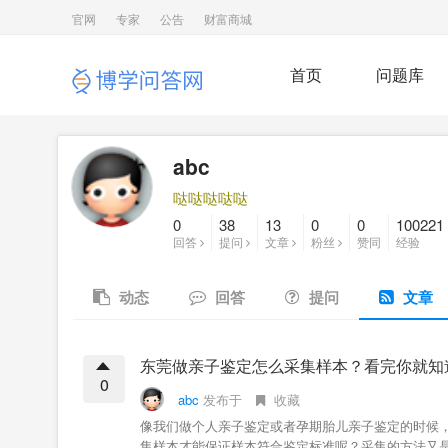
官网
专家
公告
财富商城
首页
问题库
abc
哒哒哒哒哒
0
38
13
0
0
100221
回答
提问
文章
粉丝
赞同
经验
动态
回答
提问
文章
东莞做亲子鉴定怎么采集样本？看完你就知
0
abc
发布于
收藏
像我们做个人亲子鉴定或者孕期胎儿亲子鉴定的时候
集样本才能保证样本符合鉴定标准呢？采集的方法又