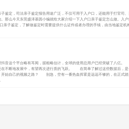
亲子鉴定，司法亲子鉴定报告用途广泛，不仅可用于入户口，还能用于打官司、
的。那么今天东莞盛泽基因小编就给大家介绍一下入户口亲子鉴定怎么做。入户
户口亲子鉴定，了解做鉴定时需要提供什么证件或者办理的手续，由当地鉴定机
都对抖音这个平台略有耳闻，据粗略估计，全球的使用总用户已经突破了八亿
还在不断地发展中，有望再次进行质的飞跃。 在简单了解过这些数据后，是
，开始自己的视频之路？ 别急，空有一番热血挥霍是远远不够的，在正式踏
.