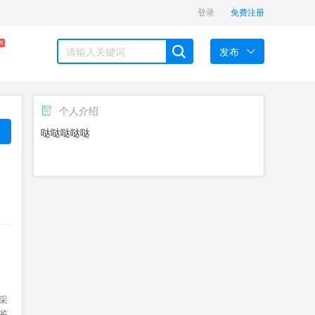
登录
免费注册
W
发布
个人介绍
哒哒哒哒哒
采
鉴