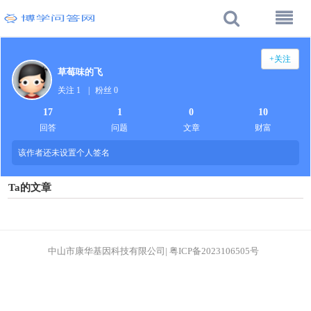
+关注
草莓味的飞
关注 1
|
粉丝 0
17
1
0
10
回答
问题
文章
财富
该作者还未设置个人签名
Ta的文章
中山市康华基因科技有限公司
|
粤ICP备2023106505号