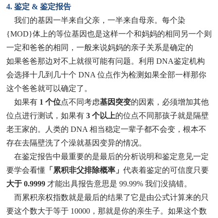
4. 鉴定 & 鉴定报告
我们的基因一半来自父亲，一半来自母亲。每个染
{MOD}体上的等位基因也是这样一个和妈妈的相同另一个则
一定和爸爸的相同，一般来说妈妈的亲子关系是确定的
如果爸爸那边对不上就很可能有问题。利用 DNA鉴定机构
会选择十几到几十个 DNA 位点作为检测如果全部一样那你
这个爸爸就可以确定了。
如果有
1 个位
点不同考虑
基因突变
的因素，必须增加其他
位点进行测试，如果有
3 个以上
的位点不同那孩子就是隔壁
老王家的。人类的 DNA 相当稳定一辈子都不会变，根本不
存在去隔壁洗了个澡就基因变异的情况。
在鉴定报告中最重要的是最后的分析说明和鉴定意见一定
要学会看懂
「累积非父排除概率」
代表着鉴定的可信度只要
大于 0.9999
才能出具报告意思是 99.99% 我们没搞错。
而累积亲权指数就是最后的结果了它是由公式计算来的只
要这个数大于等于 10000，那就是你的亲生子。如果这个数