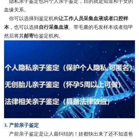
隐私亲子鉴定也叫个人亲子鉴定，目的就是知道和子女的
血缘关系。
你可以选择到鉴定机构
让工作人员采集血液或者口腔样
本
，也可以选择
自行采集血液
、带毛囊的毛发样本或者指甲
然后将其
邮寄
给鉴定机构。
3. 产前亲子鉴定
产前亲子鉴定是让人最纠结的！娃都快出来了还不知道爸